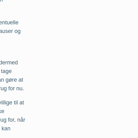
entuelle
pauser og
g dermed
 tage
an gøre at
ug for nu.
ige til at
ke
ug for, når
r kan