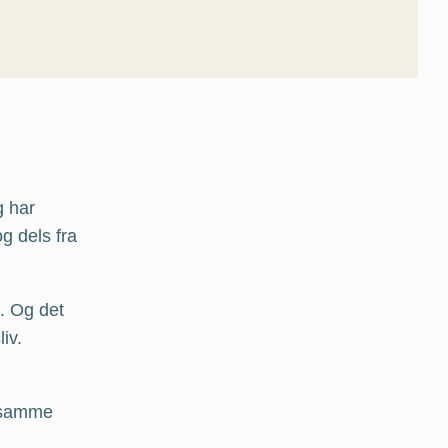
g har
g dels fra
. Og det
iv.
t samme