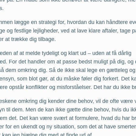
s.
mmen lægge en strategi for, hvordan du kan håndtere ev
e og festlige lejligheder, ved at lave klare aftaler, tage 
r at trække dig tilbage.
eden af at melde tydeligt og klart ud – uden at få dårlig
ed. For det handler om at passe bedst muligt på dig, o
så dem omkring dig. Så de ikke skal lege en gætteleg og
nsyn, som blot gør, at du måske føler dig forkert. Det k
e opstår konflikter og misforståelser. Det har du ikke br
kene omkring dig kender dine behov, vil de ofte være vill
n til dem. Men de kan ikke gætte dine behov, hvis du ik
dem det. Det kan være svært at formulere, hvad du har br
er for en ukendt og ny situation, som det at have smerte
kan jeg hjælpe dig med at finde ud af.