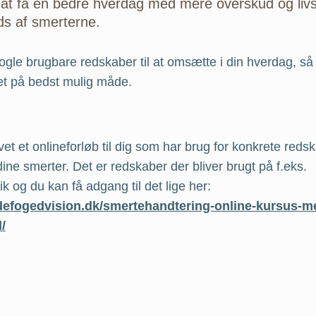
r at få en bedre hverdag med mere overskud og liv
ds af smerterne.
nogle brugbare redskaber til at omsætte i din hverdag, så
et på bedst mulig måde.
vet et onlineforløb til dig som har brug for konkrete redska
ine smerter. Det er redskaber der bliver brugt på f.eks.
ik og du kan få adgang til det lige her:
adefogedvision.dk/smertehandtering-online-kursus-m
/