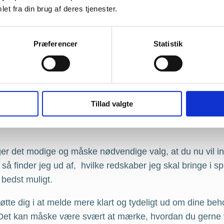
et fra din brug af deres tjenester.
 det på en måde, der vil bringe mere
Præferencer
Statistik
Tillad valgte
t med smerter – hvad kan v
er det modige og måske nødvendige valg, at du nu vil in
 så finder jeg ud af, hvilke redskaber jeg skal bringe i sp
g bedst muligt.
øtte dig i at melde mere klart og tydeligt ud om dine be
Det kan måske være svært at mærke, hvordan du gerne 