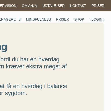
ERVISION
OM ANJA
UDTALELSER
KONTAKT
PRISER
EENAGERE
MINDFULNESS
PRISER
SHOP
[ LOGIN ]
ng
fordi du har en hverdag
m kræver ekstra meget af
at få en hverdag i balance
ler sygdom.