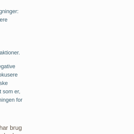
gninger:
lere
aktioner.
egative
fokusere
iske
t som er,
tningen for
 har brug