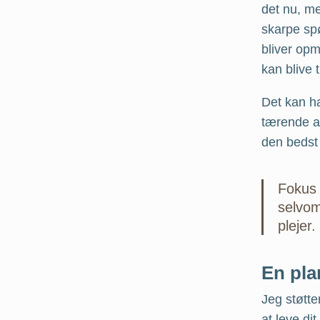
det nu, me
skarpe spø
bliver op
kan blive 
Det kan h
tærende ak
den bedst
Fokus 
selvo
plejer
En plan
Jeg støtte
at leve di