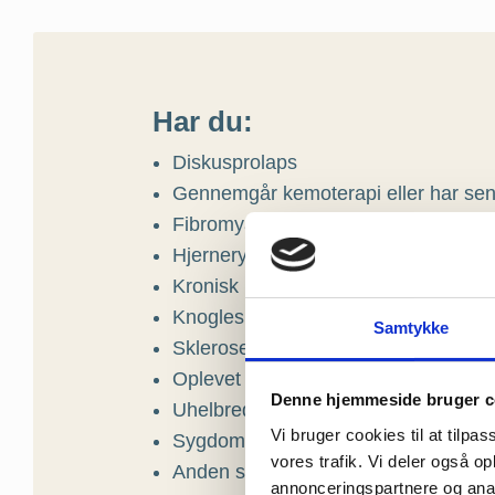
Har du:
Diskusprolaps
Gennemgår kemoterapi eller har senf
Fibromyalgi
Hjernerystelse og senfølger deraf
Kronisk hovedpine eller anden ner
Knogleskørhed
Samtykke
Sklerose
Oplevet ulykker med både psykiske 
Denne hjemmeside bruger c
Uhelbredelig eller kronisk sygdom
Vi bruger cookies til at tilpas
Sygdom hos pårørende
vores trafik. Vi deler også 
Anden sygdom eller smerter
annonceringspartnere og anal