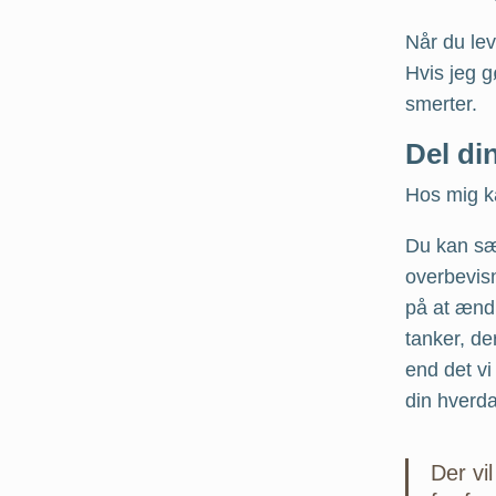
Når du le
Hvis jeg g
smerter.
Del di
Hos mig ka
Du kan sæt
overbevis
på at ændr
tanker, de
end det vi 
din hverdag
Der vi