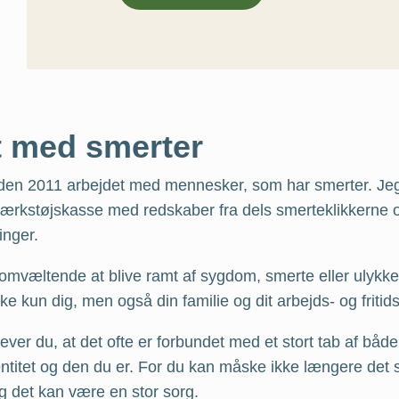
t med smerter
iden 2011 arbejdet med mennesker, som har smerter. Je
værkstøjskasse med redskaber fra dels smerteklikkerne o
inger.
somvæltende at blive ramt af sygdom, smerte eller ulykke
kke kun dig, men også din familie og dit arbejds- og fritidsl
ver du, at det ofte er forbundet med et stort tab af både
entitet og den du er. For du kan måske ikke længere de
g det kan være en stor sorg.