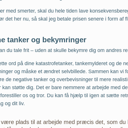
ver med smerter, skal du hele tiden lave konsekvensbere
ør det her nu, så skal jeg betale prisen senere i form af f
ne tanker og bekymringer
n du tale frit – uden at skulle bekymre dig om andres re
te ord på dine katastrofetanker, tankemylderet og de n
ninger og måske et ændret selvbillede. Sammen kan vi 
e de negative tanker og overbevisninger til mere realist
r kan støtte dig. Det er bare nemmere at arbejde med de
forestiller os og tror. Du kan få hjælp til igen at sætte re
 og dit liv.
l være plads til at arbejde med præcis det, som du