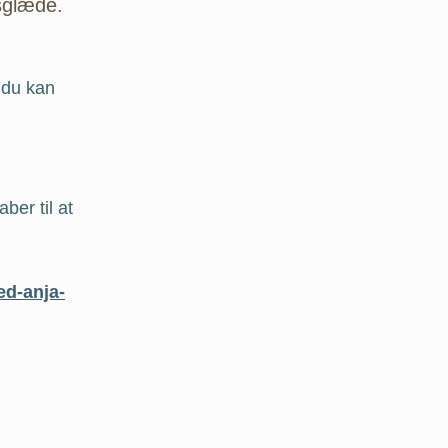
sglæde.
 du kan
ber til at
ed-anja-