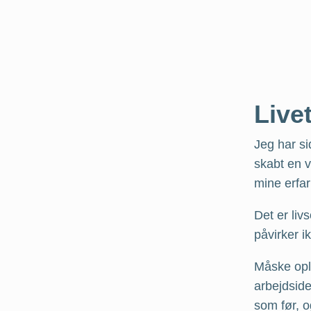
Live
Jeg har s
skabt en 
mine erfar
Det er liv
påvirker i
Måske ople
arbejdsid
som før, o