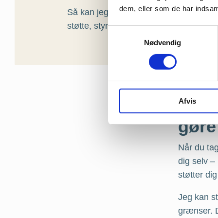
dem, eller som de har indsaml
Så kan jeg hjælpe dig med at håndtere
støtte, styrke og balance ind i dit liv.
Samtykkevalg
Nødvendig
Afvis
Live
gøre
Når du tag
dig selv –
støtter di
Jeg kan st
grænser. 