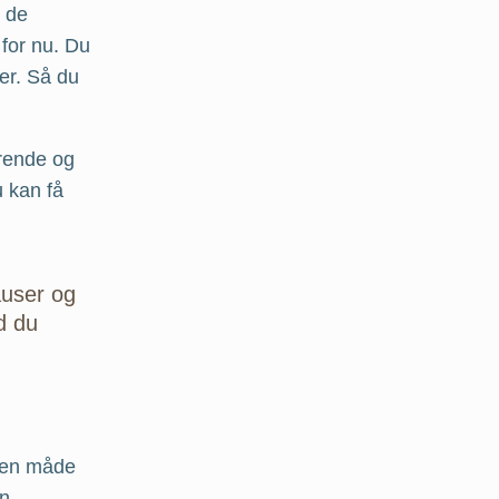
e de
 for nu. Du
er. Så du
rende og
u kan få
user og
d du
nden måde
en