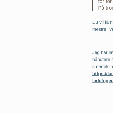
for fo
På tro
Du vil få 
mestre liv
Jeg har la
håndtere d
smerteklin
https://l
ladefoged