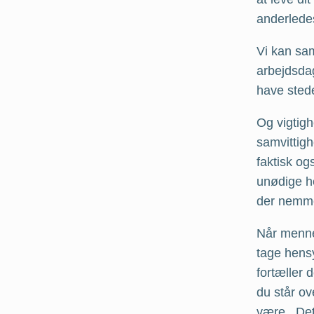
anderlede
Vi kan sa
arbejdsdag
have stede
Og vigtigh
samvittigh
faktisk og
unødige he
der nemmer
Når mennes
tage hensy
fortæller 
du står ov
være. Det 