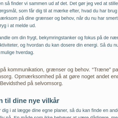
n så finder vi sammen ud af det. Det gør jeg ved at still
rgsmål, som får dig til at mærke efter, hvad du har brug
mærksom på dine grænser og behov, når du nu har smert
tryg i at melde ud.
andle om din frygt, bekymringstanker og fokus på de næ
tiviteter, og hvordan du kan dosere din energi. Så du n
 mulige hverdag.
på kommunikation, grænser og behov. “Træne” pa
msorg. Opmærksomhed på at gøre noget andet en
. Bevidsthed på selvomsorg.
 til dine nye vilkår
r dig i at lægge dine egne planer, så du kan finde en a
t liv på. En måde som ikke behøver at være dårligere, m